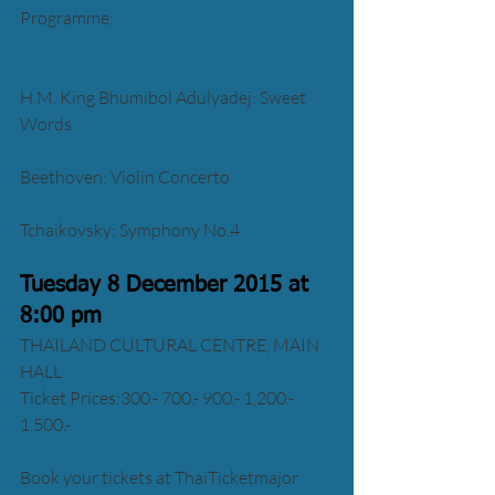
Programme:
H.M. King Bhumibol Adulyadej: Sweet 
Words
Beethoven: Violin Concerto
Tchaikovsky: Symphony No.4 
Tuesday 8 December 2015 at 
8:00 pm  
THAILAND CULTURAL CENTRE, MAIN 
HALL 
Ticket Prices:300.- 700.- 900.- 1,200.- 
1,500.-
Book your tickets at ThaiTicketmajor