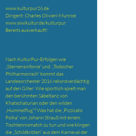
www.kulturpur26.de 
Dirigent: Charles Olivieri-Munroe
www.siwikultur.de/kulturpur
Bereits ausverkauft!
Nach KulturPur-Erfolgen wie 
„Sternensinfonie“ und  „Todsicher 
Philharmonisch“ kommt das 
Landesorchester 2016 rekordverdächtig 
auf den Giller: Wie sportlich spielt man 
den berühmten Säbeltanz von 
Khatschaturian oder den wilden 
„Hummelflug“? Was hat die „Pizzicato 
Polka“ von Johann Strauß mit einem 
Tischtennismatch zu tun und wie klingen 
die „Schildkröten“ aus dem Karneval der 