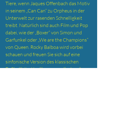
Tiere, wenn Jaques Offenbach das Motiv  
in seinem „Can Can“ zu Orpheus in der 
Unterwelt zur rasenden Schnelligkeit 
treibt. Natürlich sind auch Film und Pop 
dabei, wie der „Boxer“ von Simon und 
Garfunkel oder „We are the Champions“ 
von Queen. Rocky Balboa wird vorbei 
schauen und freuen Sie sich auf eine 
sinfonische Version des klassischen 
Fußballhits „You’ll  never walk alone“ . 
Verblüffende Virtuosität und sinfonisch 
sportlicher Spaß mit szenischen 
Überraschungen zum Olympia-Jahr 
2016.