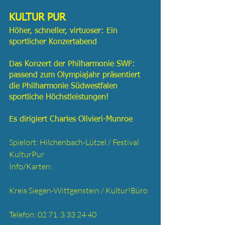
KULTUR PUR
Höher, schneller, virtuoser: Ein 
sportlicher Konzertabend
Das Konzert der Philharmonie SWF: 
passend zum Olympiajahr präsentiert 
die Philharmonie Südwestfalen 
sportliche Höchstleistungen!
Es dirigiert Charles Olivieri-Munroe
Spielort: Hilchenbach-Lützel / Festival 
KulturPur
Info/Karten:
Kreis Siegen-Wittgenstein / Kultur!Büro
Telefon: 02 71. 3 33 24 40 