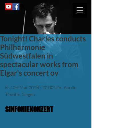
Tonight! Charles conducts
Philharmonie
Südwestfalen in
spectacular works from
Elgar's concert ov
Fr / 04-Mai-2018 / 20.00 Uhr  Apollo 
Theater, Siegen
SINFONIEKONZERT